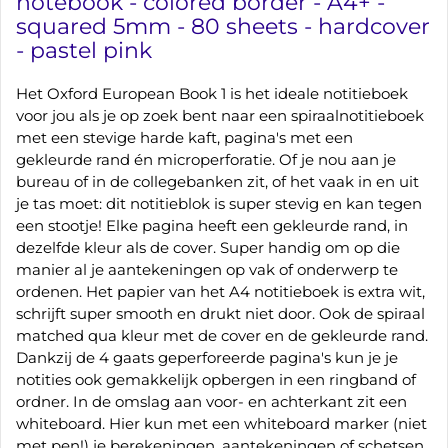
notebook - colored border - A4+ -
squared 5mm - 80 sheets - hardcover
- pastel pink
Het Oxford European Book 1 is het ideale notitieboek
voor jou als je op zoek bent naar een spiraalnotitieboek
met een stevige harde kaft, pagina's met een
gekleurde rand én microperforatie. Of je nou aan je
bureau of in de collegebanken zit, of het vaak in en uit
je tas moet: dit notitieblok is super stevig en kan tegen
een stootje! Elke pagina heeft een gekleurde rand, in
dezelfde kleur als de cover. Super handig om op die
manier al je aantekeningen op vak of onderwerp te
ordenen. Het papier van het A4 notitieboek is extra wit,
schrijft super smooth en drukt niet door. Ook de spiraal
matched qua kleur met de cover en de gekleurde rand.
Dankzij de 4 gaats geperforeerde pagina's kun je je
notities ook gemakkelijk opbergen in een ringband of
ordner. In de omslag aan voor- en achterkant zit een
whiteboard. Hier kun met een whiteboard marker (niet
met pen!) je berekeningen, aantekeningen of schetsen