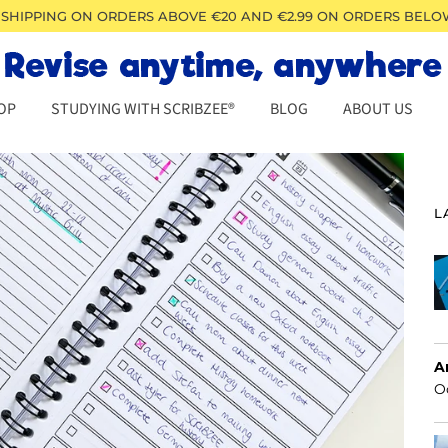
 SHIPPING ON ORDERS ABOVE €20 AND €2.99 ON ORDERS BELO
OP
STUDYING WITH SCRIBZEE®
BLOG
ABOUT US
L
A
Oc