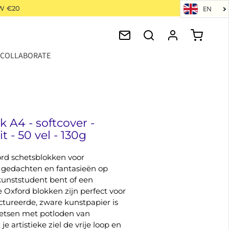
W €20
EN
COLLABORATE
A4 - softcover -
t - 50 vel - 130g
ord schetsblokken voor
e gedachten en fantasieën op
 kunststudent bent of een
 Oxford blokken zijn perfect voor
ctureerde, zware kunstpapier is
hetsen met potloden van
e artistieke ziel de vrije loop en