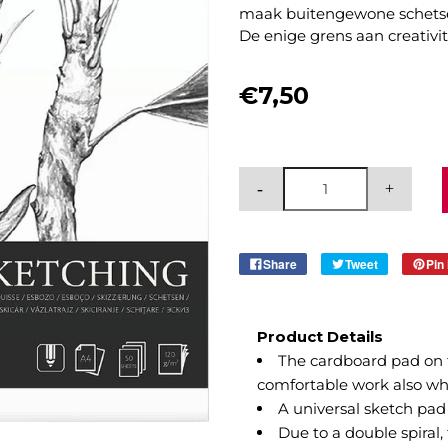
maak buitengewone schetsen
De enige grens aan creativite
€7,50
Share
Tweet
Pin 
Product Details
The cardboard pad on t
comfortable work also wh
A universal sketch pad
Due to a double spiral,