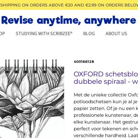
 SHIPPING ON ORDERS ABOVE €20 AND €2.99 ON ORDERS BELO
OP
STUDYING WITH SCRIBZEE®
BLOG
ABOUT US
400166128
OXFORD schetsblok 
dubbele spiraal - wi
Met de unieke collectie Oxf
potloodschetsen kun je al j
papier zetten. Of je nu een
professionele kunstenaar, de
elke kunstenaar. Het gestru
perfect voor tekenen en sc
verschillende hardheid. Laat j