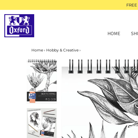
FREE
HOME
SH
Home
›
Hobby & Creative
›