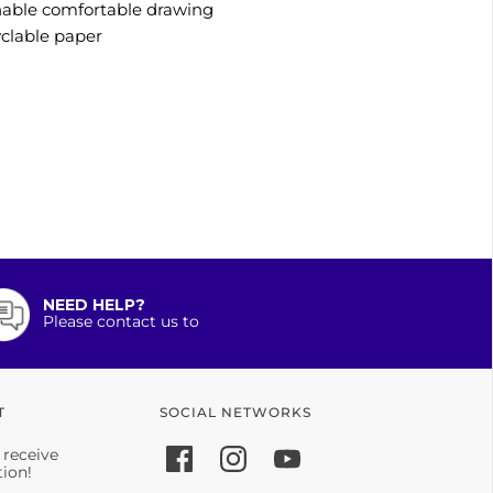
nable comfortable drawing
yclable paper
NEED HELP?
Please contact us to
T
SOCIAL NETWORKS
 receive
tion!